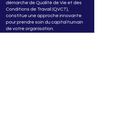
démarche de Qualité de Vie et des
Conditions de Travail (QVCT),
constitue une approche innovante
pour prendre soin du capital humain
de votre organisation.
Parce qu'une entreprise performante
est avant tout une entreprise qui
prend soin des femmes et des
hommes qui la composent.
https://www.holisticpower.life/
Inscription Newsletter
Recevoir les nouveautés du
Centre, les promotions et les
infos en avant première.