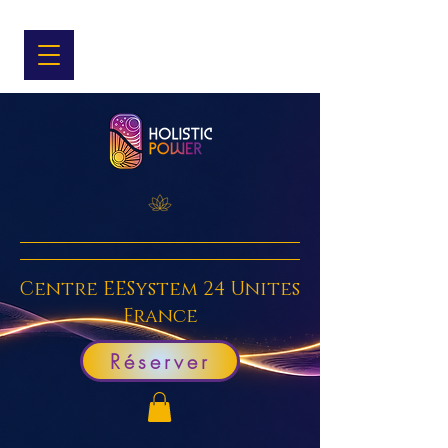
Centre EESystem 24 Unites
France
Réserver