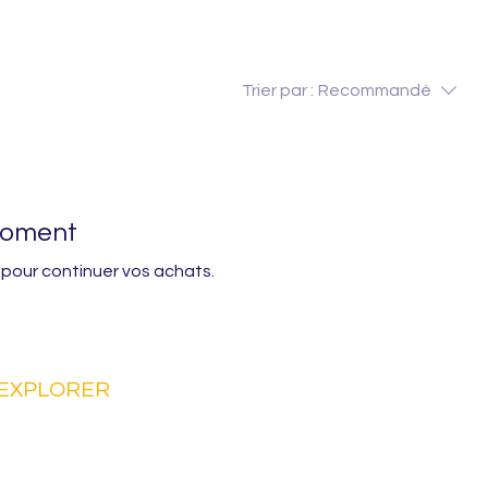
Trier par :
Recommandé
 moment
 pour continuer vos achats.
EXPLORER
FAQs
Nos partenaires