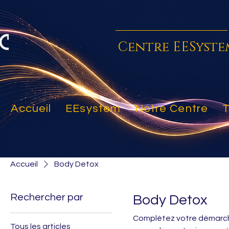
Centre EESyste
Accueil
EEsystem
Notre Centre
T
Accueil
Body Detox
Rechercher par
Body Detox
Complétez votre démarche 
Tous les articles