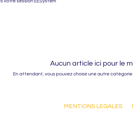
ès votre session EESystem
Aucun article ici pour le
En attendant, vous pouvez choisir une autre catégorie
ie !
MENTIONS LEGALES
entre Holistic
Termes et conditions
a régulation,
able.
Politique de confidentialité