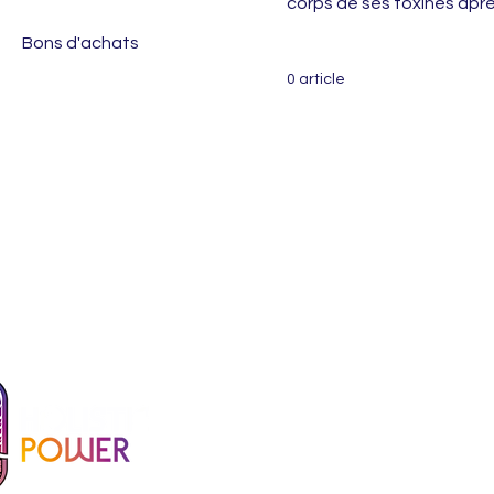
corps de ses toxines apr
Body Detox
Bons d'achats
0 article
Votre énergie, Votre v
L' environnement harmonieux du c
Power est conçu pour favoriser l
la récupération et une vitalité dur