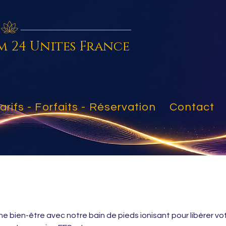
m 24 Unites France
arifs - Forfaits - Réservation
Contact
bien-être avec notre bain de pieds ionisant pour libérer vo